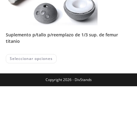
suplemento p/tallo p/reemplazo de 1/3 sup. de femur
titanio
This
Seleccionar opciones
product
has
multiple
variants.
The
Copyright 2026 - DivStands
options
may
be
chosen
on
the
product
page