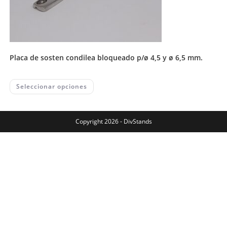
placa de sosten condilea bloqueado p/ø 4,5 y ø 6,5 mm.
This
Seleccionar opciones
product
has
multiple
variants.
The
Copyright 2026 - DivStands
options
may
be
chosen
on
the
product
page