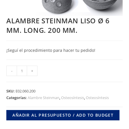
ALAMBRE STEINMAN LISO Ø 6
MM. LONG. 200 MM.
¡Seguí el procedimiento para hacer tu pedido!
ALAMBRE
-
+
STEINMAN
LISO
Ø
SKU:
E02.060.200
6
Categorías:
Alambre Steinman
,
Osteosíntesis
,
Osteosíntesis
MM.
LONG.
AÑADIR AL PRESUPUESTO / ADD TO BUDGET
200
MM.