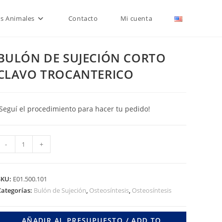
is Animales
Contacto
Mi cuenta
BULÓN DE SUJECIÓN CORTO
CLAVO TROCANTERICO
¡Seguí el procedimiento para hacer tu pedido!
BULÓN
-
+
DE
SUJECIÓN
CORTO
SKU:
E01.500.101
CLAVO
Categorías:
Bulón de Sujeción
,
Osteosíntesis
,
Osteosíntesis
TROCANTERICO
cantidad
AÑADIR AL PRESUPUESTO / ADD TO