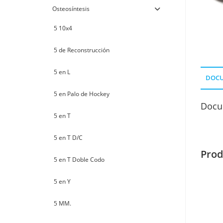
Osteosíntesis
5 10x4
5 de Reconstrucción
5 en L
DOC
5 en Palo de Hockey
Docu
5 en T
5 en T D/C
Prod
5 en T Doble Codo
5 en Y
5 MM.