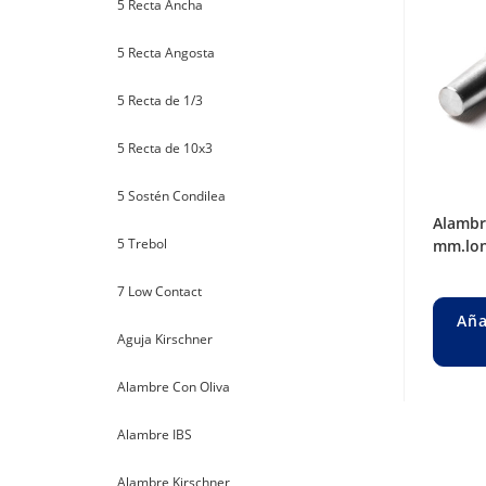
5 Recta Ancha
5 Recta Angosta
5 Recta de 1/3
5 Recta de 10x3
5 Sostén Condilea
alambre steinman roscado ø 3,5
5 Trebol
mm.lon
7 Low Contact
Aña
Aguja Kirschner
Alambre Con Oliva
Alambre IBS
Alambre Kirschner