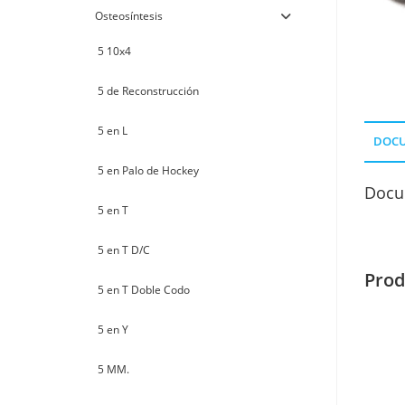
Osteosíntesis
5 10x4
5 de Reconstrucción
5 en L
DOC
5 en Palo de Hockey
Docu
5 en T
5 en T D/C
Prod
5 en T Doble Codo
5 en Y
5 MM.