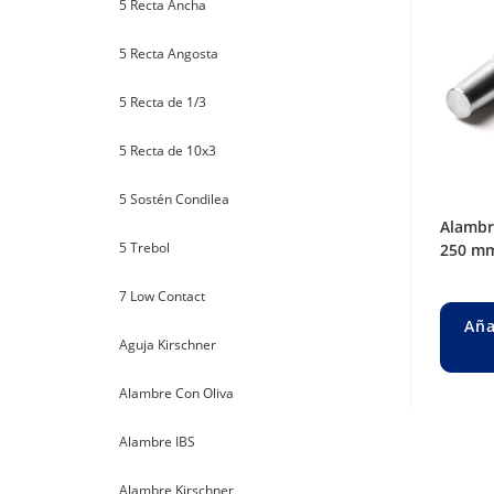
5 Recta Ancha
5 Recta Angosta
5 Recta de 1/3
5 Recta de 10x3
5 Sostén Condilea
alambre steinman liso ø 3,5 mm. long.
5 Trebol
250 mm
7 Low Contact
Aña
Aguja Kirschner
Alambre Con Oliva
Alambre IBS
Alambre Kirschner