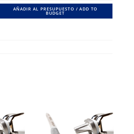
10
AÑADIR AL PRESUPUESTO / ADD TO
BUDGET
LONG.
200
MM.
cantidad