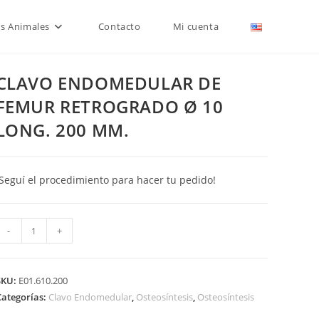
is Animales
Contacto
Mi cuenta
CLAVO ENDOMEDULAR DE
FEMUR RETROGRADO Ø 10
LONG. 200 MM.
¡Seguí el procedimiento para hacer tu pedido!
CLAVO
-
+
ENDOMEDULAR
DE
FEMUR
SKU:
E01.610.200
RETROGRADO
Categorías:
Clavo Endomedular
,
Osteosíntesis
,
Osteosíntesis
Ø