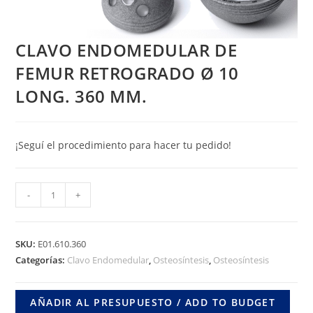
CLAVO ENDOMEDULAR DE
FEMUR RETROGRADO Ø 10
LONG. 360 MM.
¡Seguí el procedimiento para hacer tu pedido!
CLAVO
-
+
ENDOMEDULAR
DE
FEMUR
SKU:
E01.610.360
RETROGRADO
Categorías:
Clavo Endomedular
,
Osteosíntesis
,
Osteosíntesis
Ø
10
AÑADIR AL PRESUPUESTO / ADD TO BUDGET
LONG.