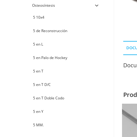
Osteosíntesis
5 10x4
5 de Reconstrucción
5 en L
DOC
5 en Palo de Hockey
Docu
5 en T
5 en T D/C
Prod
5 en T Doble Codo
5 en Y
5 MM.