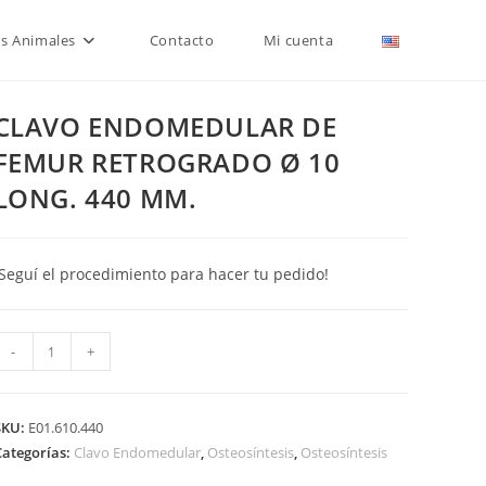
is Animales
Contacto
Mi cuenta
CLAVO ENDOMEDULAR DE
FEMUR RETROGRADO Ø 10
LONG. 440 MM.
¡Seguí el procedimiento para hacer tu pedido!
CLAVO
-
+
ENDOMEDULAR
DE
FEMUR
SKU:
E01.610.440
RETROGRADO
Categorías:
Clavo Endomedular
,
Osteosíntesis
,
Osteosíntesis
Ø