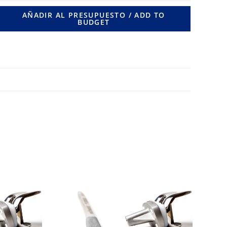
10
AÑADIR AL PRESUPUESTO / ADD TO
BUDGET
LONG.
440
MM.
cantidad