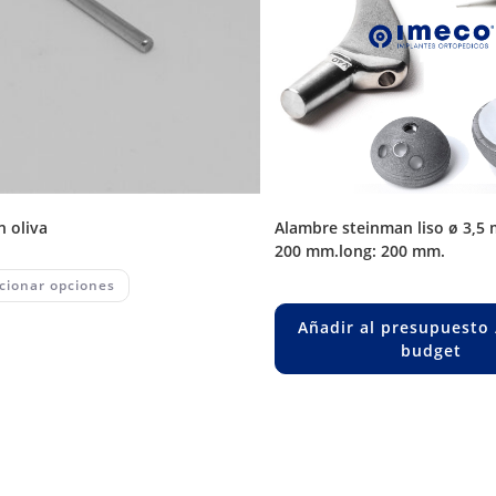
in oliva
alambre steinman liso ø 3,5 mm. long.
200 mm.long: 200 mm.
This
cionar opciones
product
has
multiple
Añadir al presupuesto 
variants.
budget
The
options
may
be
chosen
on
the
product
page