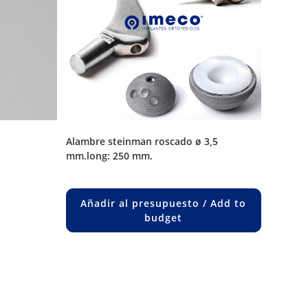
alambre steinman roscado ø 3,5
mm.long: 250 mm.
uct
ple
Añadir al presupuesto / Add to
nts.
budget
ons
en
uct