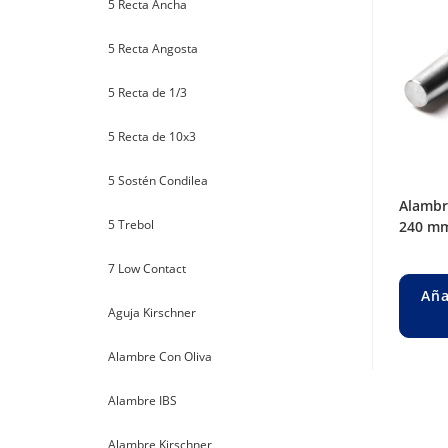
5 Recta Ancha
5 Recta Angosta
5 Recta de 1/3
5 Recta de 10x3
5 Sostén Condilea
alambre steinman liso ø 3,5 mm. long.
5 Trebol
240 mm
7 Low Contact
Aña
Aguja Kirschner
Alambre Con Oliva
Alambre IBS
Alambre Kirschner