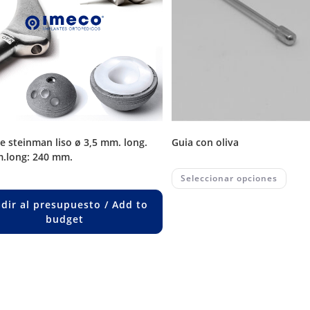
guia con oliva
.long: 240 mm.
This
Seleccionar opciones
prod
has
multi
dir al presupuesto / Add to
varia
budget
The
opti
may
be
chos
on
the
prod
page