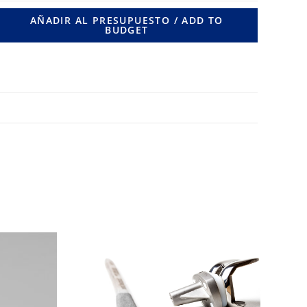
15
AÑADIR AL PRESUPUESTO / ADD TO
BUDGET
LONG.
440
MM.
cantidad