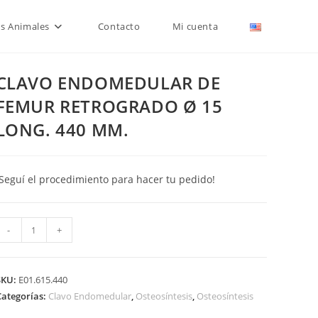
is Animales
Contacto
Mi cuenta
CLAVO ENDOMEDULAR DE
FEMUR RETROGRADO Ø 15
LONG. 440 MM.
¡Seguí el procedimiento para hacer tu pedido!
CLAVO
-
+
ENDOMEDULAR
DE
FEMUR
SKU:
E01.615.440
RETROGRADO
Categorías:
Clavo Endomedular
,
Osteosíntesis
,
Osteosíntesis
Ø