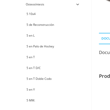
Osteosíntesis
5 10x4
5 de Reconstrucción
5 en L
DOC
5 en Palo de Hockey
Docu
5 en T
5 en T D/C
Prod
5 en T Doble Codo
5 en Y
5 MM.