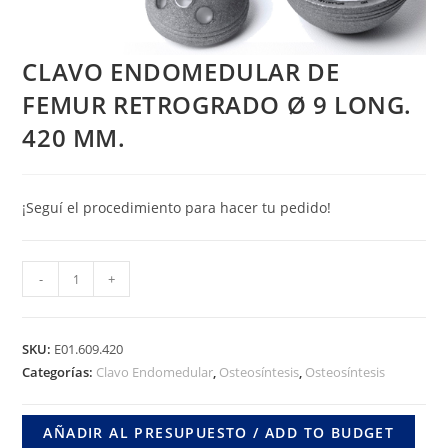
CLAVO ENDOMEDULAR DE
FEMUR RETROGRADO Ø 9 LONG.
420 MM.
¡Seguí el procedimiento para hacer tu pedido!
CLAVO
-
+
ENDOMEDULAR
DE
FEMUR
SKU:
E01.609.420
RETROGRADO
Categorías:
Clavo Endomedular
,
Osteosíntesis
,
Osteosíntesis
Ø
9
AÑADIR AL PRESUPUESTO / ADD TO BUDGET
LONG.