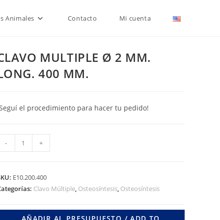
is Animales
Contacto
Mi cuenta
CLAVO MULTIPLE Ø 2 MM.
LONG. 400 MM.
¡Seguí el procedimiento para hacer tu pedido!
CLAVO
-
+
MULTIPLE
Ø
2
SKU:
E10.200.400
MM.
Categorías:
Clavo Múltiple
,
Osteosíntesis
,
Osteosíntesis
LONG.
400
AÑADIR AL PRESUPUESTO / ADD TO