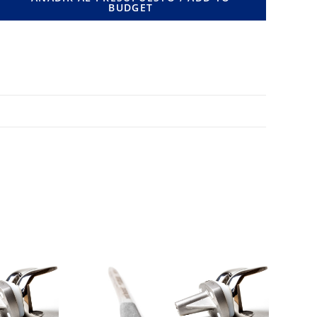
BUDGET
MM.
cantidad