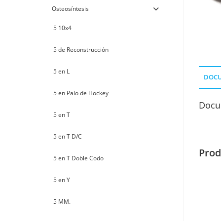
Osteosíntesis
5 10x4
5 de Reconstrucción
5 en L
DOC
5 en Palo de Hockey
Docu
5 en T
5 en T D/C
Prod
5 en T Doble Codo
5 en Y
5 MM.