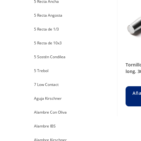
5 Recta Ancha
5 Recta Angosta
5 Recta de 1/3
5 Recta de 10x3
5 Sostén Condilea
tornillo para fijación bajo perfil ø 6,5
5 Trebol
long. 3
7 Low Contact
Aña
Aguja Kirschner
Alambre Con Oliva
Alambre IBS
Alambre Kirschner