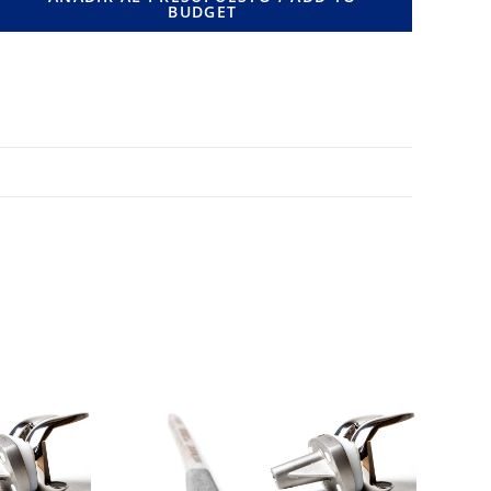
BUDGET
MM.
cantidad