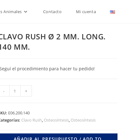
is Animales
Contacto
Mi cuenta
CLAVO RUSH Ø 2 MM. LONG.
140 MM.
¡Seguí el procedimiento para hacer tu pedido!
CLAVO
-
+
RUSH
Ø
2
SKU:
E06.200.140
MM.
Categorías:
Clavo Rush
,
Osteosíntesis
,
Osteosíntesis
LONG.
140
AÑADIR AL PRESUPUESTO / ADD TO