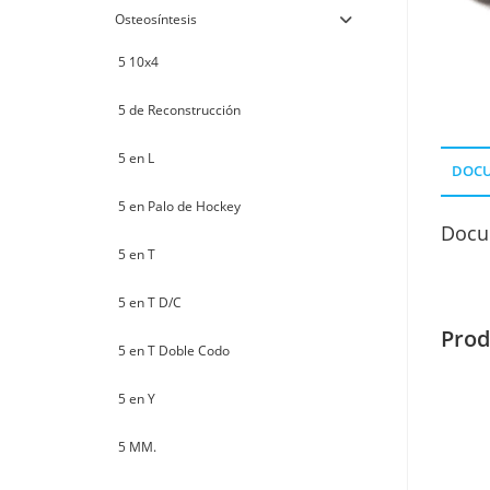
Osteosíntesis
5 10x4
5 de Reconstrucción
5 en L
DOC
5 en Palo de Hockey
Docu
5 en T
5 en T D/C
Prod
5 en T Doble Codo
5 en Y
5 MM.