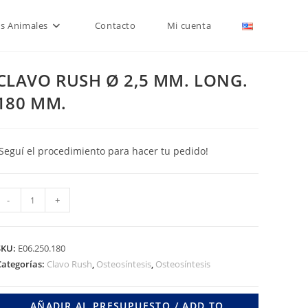
is Animales
Contacto
Mi cuenta
CLAVO RUSH Ø 2,5 MM. LONG.
180 MM.
¡Seguí el procedimiento para hacer tu pedido!
CLAVO
-
+
RUSH
Ø
,5
SKU:
E06.250.180
MM.
Categorías:
Clavo Rush
,
Osteosíntesis
,
Osteosíntesis
LONG.
180
AÑADIR AL PRESUPUESTO / ADD TO