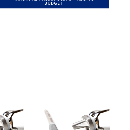
BUDGET
MM.
cantidad