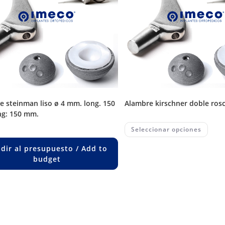
alambre kirschner doble ros
g: 150 mm.
This
Seleccionar opciones
prod
has
multi
dir al presupuesto / Add to
varia
budget
The
opti
may
be
chos
on
the
prod
page