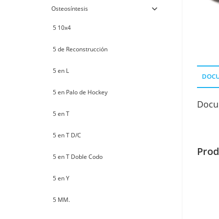
Osteosíntesis
5 10x4
5 de Reconstrucción
5 en L
DOC
5 en Palo de Hockey
Docu
5 en T
5 en T D/C
Prod
5 en T Doble Codo
5 en Y
5 MM.