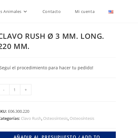
is Animales
Contacto
Mi cuenta
CLAVO RUSH Ø 3 MM. LONG.
220 MM.
¡Seguí el procedimiento para hacer tu pedido!
CLAVO
-
+
RUSH
Ø
3
SKU:
E06.300.220
MM.
Categorías:
Clavo Rush
,
Osteosíntesis
,
Osteosíntesis
LONG.
220
AÑADIR AL PRESUPUESTO / ADD TO