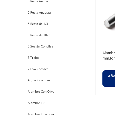
5 Recta Ancha
5 Recta Angosta
5 Recta de 1/3
5 Recta de 10x3
5 Sostén Condilea
alambre steinman liso ø 4 mm. long. 150
5 Trebol
mm.lon
7 Low Contact
Aña
Aguja Kirschner
Alambre Con Oliva
Alambre IBS
Alambre Kirschner