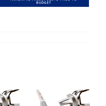
BUDGET
MM.
cantidad