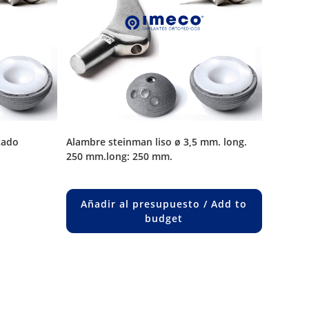
cado
alambre steinman liso ø 3,5 mm. long.
250 mm.long: 250 mm.
uct
ple
Añadir al presupuesto / Add to
nts.
budget
ons
en
uct