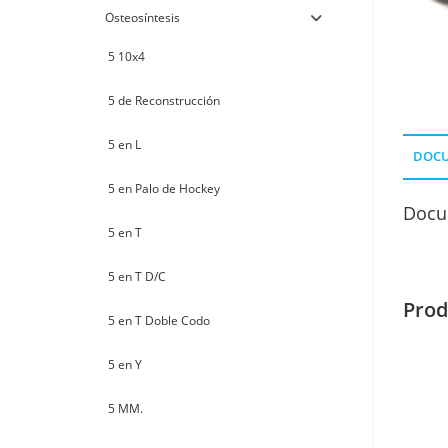
Osteosíntesis
5 10x4
5 de Reconstrucción
5 en L
DOC
5 en Palo de Hockey
Docu
5 en T
5 en T D/C
Prod
5 en T Doble Codo
5 en Y
5 MM.