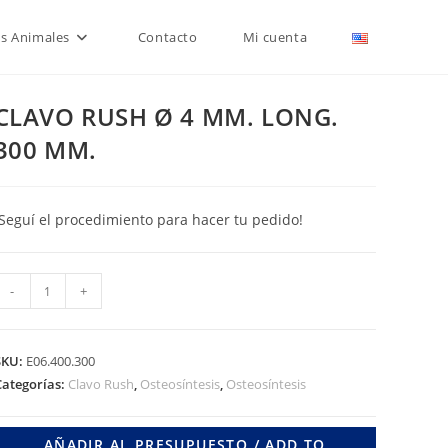
is Animales
Contacto
Mi cuenta
CLAVO RUSH Ø 4 MM. LONG.
300 MM.
¡Seguí el procedimiento para hacer tu pedido!
CLAVO
-
+
RUSH
Ø
4
SKU:
E06.400.300
MM.
Categorías:
Clavo Rush
,
Osteosíntesis
,
Osteosíntesis
LONG.
300
AÑADIR AL PRESUPUESTO / ADD TO