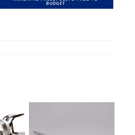
BUDGET
MM.
cantidad