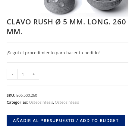
CLAVO RUSH Ø 5 MM. LONG. 260
MM.
¡Seguí el procedimiento para hacer tu pedido!
CLAVO
-
+
RUSH
Ø
5
SKU:
E06.500.260
MM.
Categorías:
Osteosíntesis
,
Osteosíntesis
LONG.
260
AÑADIR AL PRESUPUESTO / ADD TO BUDGET
MM.
cantidad