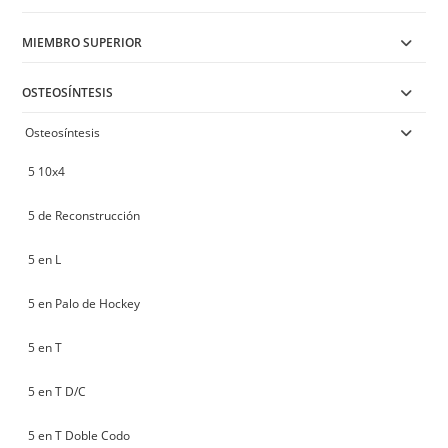
MIEMBRO SUPERIOR
OSTEOSÍNTESIS
Osteosíntesis
5 10x4
5 de Reconstrucción
5 en L
5 en Palo de Hockey
5 en T
5 en T D/C
5 en T Doble Codo