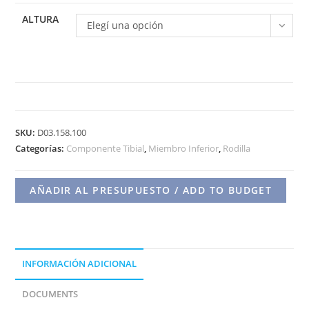
ALTURA
Elegí una opción
COMP.
TIBIAL
SKU:
D03.158.100
PLASTICO
Categorías:
Componente Tibial
,
Miembro Inferior
,
Rodilla
OMICRON
ESTABILIZADO
AÑADIR AL PRESUPUESTO / ADD TO BUDGET
POSTERIOR
cantidad
INFORMACIÓN ADICIONAL
DOCUMENTS