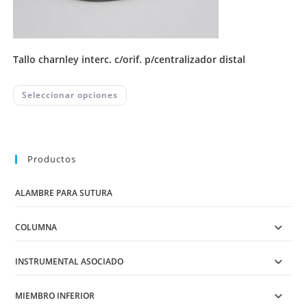
tallo charnley interc. c/orif. p/centralizador distal
This
Seleccionar opciones
product
has
multiple
variants.
The
options
may
Productos
be
chosen
on
ALAMBRE PARA SUTURA
the
product
page
COLUMNA
INSTRUMENTAL ASOCIADO
MIEMBRO INFERIOR