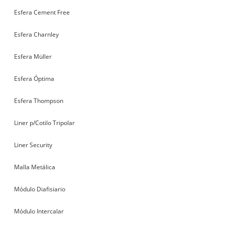
Esfera Cement Free
Esfera Charnley
Esfera Müller
Esfera Óptima
Esfera Thompson
Liner p/Cotilo Tripolar
Liner Security
Malla Metálica
Módulo Diafisiario
Módulo Intercalar