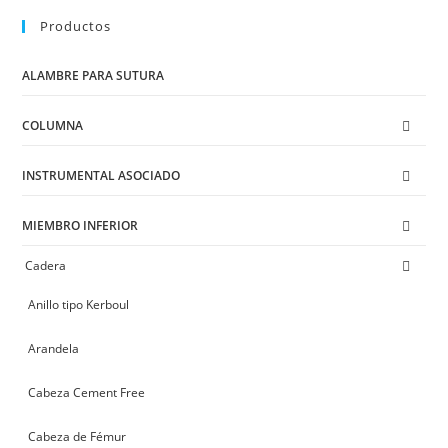
options
may
Productos
be
chosen
on
ALAMBRE PARA SUTURA
the
product
page
COLUMNA
INSTRUMENTAL ASOCIADO
MIEMBRO INFERIOR
Cadera
Anillo tipo Kerboul
Arandela
Cabeza Cement Free
Cabeza de Fémur