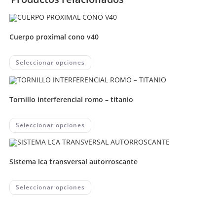
cuerpo proximal cono v40
This
Seleccionar opciones
product
has
multiple
variants.
The
tornillo interferencial romo – titanio
options
may
be
chosen
This
Seleccionar opciones
on
product
the
has
product
multiple
page
variants.
The
sistema lca transversal autorroscante
options
may
be
chosen
This
Seleccionar opciones
on
product
the
has
product
multiple
page
variants.
The