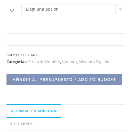
Elegí una opción
N°
ESFERA
DE
SKU:
B05.002.149
HOMBRO
Categorías:
Esfera de Hombro
,
Hombro
,
Miembro Superior
INTERC.
-
AÑADIR AL PRESUPUESTO / ADD TO BUDGET
EXCENTRICA
CONO
14/16
MM.
TITANIO
INFORMACIÓN ADICIONAL
cantidad
DOCUMENTS