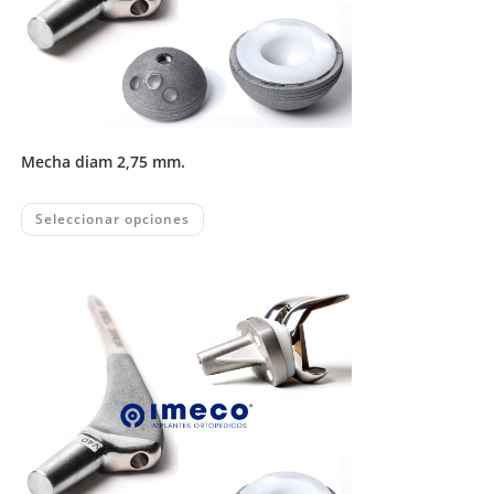
mecha diam 2,75 mm.
This
Seleccionar opciones
product
has
multiple
variants.
The
options
may
be
chosen
on
the
product
page