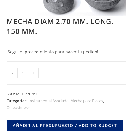
MECHA DIAM 2,70 MM. LONG.
150 MM.
¡Seguí el procedimiento para hacer tu pedido!
MECHA
-
+
DIAM
2,70
MM.
SKU:
MEC.270.150
LONG.
Categorías:
Instrumental Asociado
,
Mecha para Placas
,
Osteosíntesis
150
MM.
cantidad
AÑADIR AL PRESUPUESTO / ADD TO BUDGET