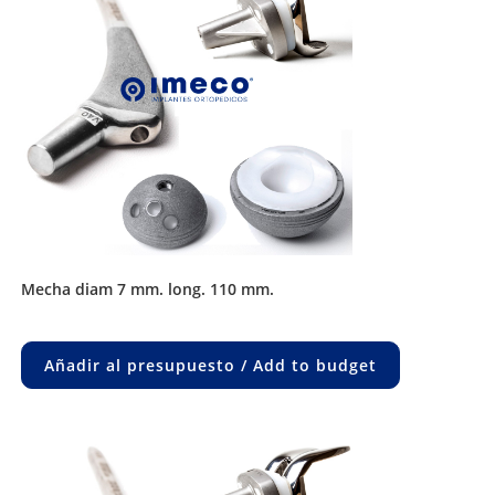
be
chosen
on
the
product
page
mecha diam 7 mm. long. 110 mm.
Añadir al presupuesto / Add to budget