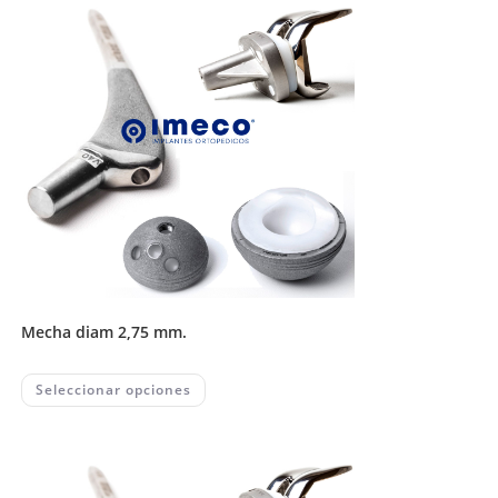
mecha diam 2,75 mm.
This
Seleccionar opciones
product
has
multiple
variants.
The
options
may