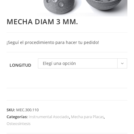
MECHA DIAM 3 MM.
¡Seguí el procedimiento para hacer tu pedido!
Elegí una opción
LONGITUD
MECHA
DIAM
SKU:
MEC.300.110
3
Categorías:
Instrumental Asociado
,
Mecha para Placas
,
MM.
Osteosíntesis
cantidad