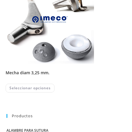
mecha diam 3,25 mm.
This
Seleccionar opciones
product
has
multiple
variants.
The
options
may
Productos
be
chosen
on
ALAMBRE PARA SUTURA
the