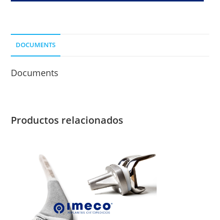
S/DESP.
LONG.
DE
DOCUMENTS
CLAVO
60
Documents
MM.
cantidad
Productos relacionados