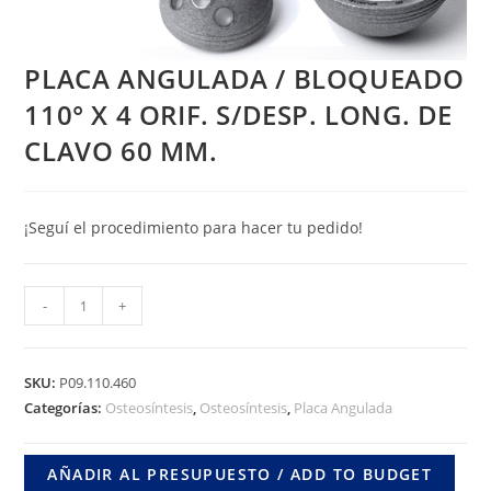
PLACA ANGULADA / BLOQUEADO
110° X 4 ORIF. S/DESP. LONG. DE
CLAVO 60 MM.
¡Seguí el procedimiento para hacer tu pedido!
PLACA
-
+
ANGULADA
/
BLOQUEADO
SKU:
P09.110.460
110°
Categorías:
Osteosíntesis
,
Osteosíntesis
,
Placa Angulada
X
4
AÑADIR AL PRESUPUESTO / ADD TO BUDGET
ORIF.