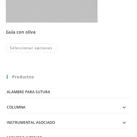
guia con oliva
This
Seleccionar opciones
product
has
multiple
variants.
The
options
may
Productos
be
chosen
on
ALAMBRE PARA SUTURA
the
product
page
COLUMNA
INSTRUMENTAL ASOCIADO