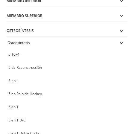
MIEMBRO INFERIOR
MIEMBRO SUPERIOR
OSTEOSÍNTESIS
Osteosíntesis
5 10x4
5 de Reconstrucción
5 en L
5 en Palo de Hockey
5 en T
5 en T D/C
5 en T Doble Codo