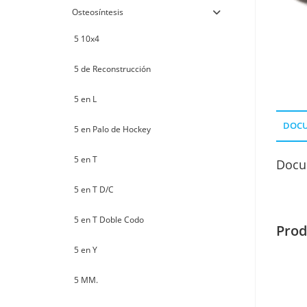
Osteosíntesis
5 10x4
5 de Reconstrucción
5 en L
DOC
5 en Palo de Hockey
5 en T
Docu
5 en T D/C
5 en T Doble Codo
Prod
5 en Y
5 MM.