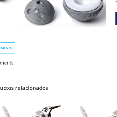
1
O
S
UMENTS
ments
uctos relacionados