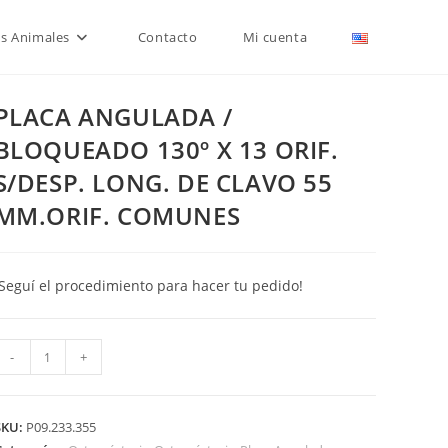
is Animales
Contacto
Mi cuenta
PLACA ANGULADA /
BLOQUEADO 130º X 13 ORIF.
S/DESP. LONG. DE CLAVO 55
MM.ORIF. COMUNES
¡Seguí el procedimiento para hacer tu pedido!
PLACA
-
+
ANGULADA
BLOQUEADO
SKU:
P09.233.355