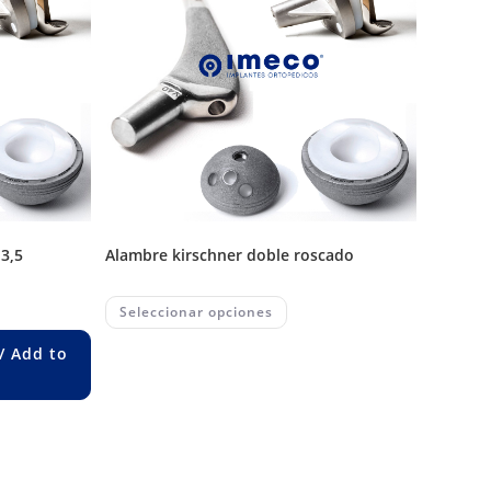
alambre kirschner doble roscado
This
Seleccionar opciones
product
has
multiple
/ Add to
variants.
The
options
may
be
chosen
on
the
product