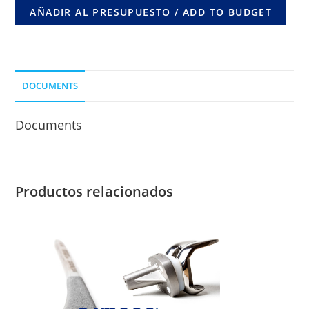
6
AÑADIR AL PRESUPUESTO / ADD TO BUDGET
ORIF.
DOBLE
ANGULACION
LONG.
DOCUMENTS
DE
CLAVO
Documents
70
MM.
cantidad
Productos relacionados