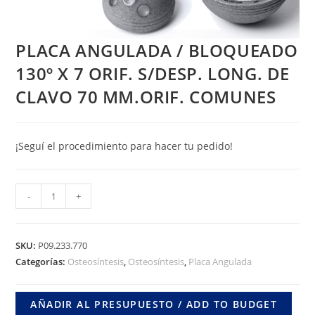
PLACA ANGULADA / BLOQUEADO
130º X 7 ORIF. S/DESP. LONG. DE
CLAVO 70 MM.ORIF. COMUNES
¡Seguí el procedimiento para hacer tu pedido!
PLACA
-
+
ANGULADA
/
BLOQUEADO
SKU:
P09.233.770
130º
Categorías:
Osteosíntesis
,
Osteosíntesis
,
Placa Angulada
X
7
AÑADIR AL PRESUPUESTO / ADD TO BUDGET
ORIF.