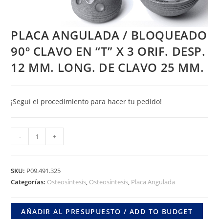
PLACA ANGULADA / BLOQUEADO
90º CLAVO EN “T” X 3 ORIF. DESP.
12 MM. LONG. DE CLAVO 25 MM.
¡Seguí el procedimiento para hacer tu pedido!
PLACA
-
+
ANGULADA
/
BLOQUEADO
SKU:
P09.491.325
90º
Categorías:
Osteosíntesis
,
Osteosíntesis
,
Placa Angulada
CLAVO
EN
AÑADIR AL PRESUPUESTO / ADD TO BUDGET
"T"