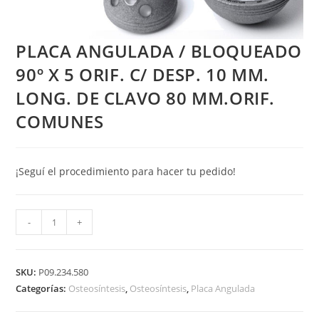
PLACA ANGULADA / BLOQUEADO
90º X 5 ORIF. C/ DESP. 10 MM.
LONG. DE CLAVO 80 MM.ORIF.
COMUNES
¡Seguí el procedimiento para hacer tu pedido!
PLACA
-
+
ANGULADA
/
BLOQUEADO
SKU:
P09.234.580
90º
Categorías:
Osteosíntesis
,
Osteosíntesis
,
Placa Angulada
X