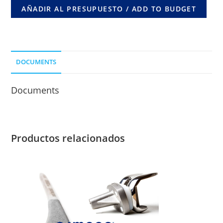
5
AÑADIR AL PRESUPUESTO / ADD TO BUDGET
ORIF.
C/
DESP.
10
DOCUMENTS
MM.
LONG.
Documents
DE
CLAVO
80
MM.ORIF.
Productos relacionados
COMUNES
cantidad