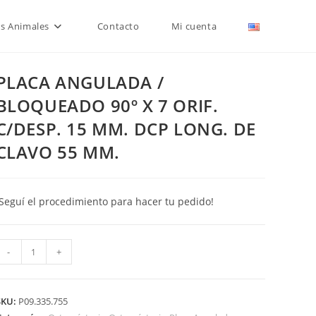
is Animales
Contacto
Mi cuenta
PLACA ANGULADA /
BLOQUEADO 90º X 7 ORIF.
C/DESP. 15 MM. DCP LONG. DE
CLAVO 55 MM.
¡Seguí el procedimiento para hacer tu pedido!
PLACA
-
+
ANGULADA
BLOQUEADO
SKU:
P09.335.755