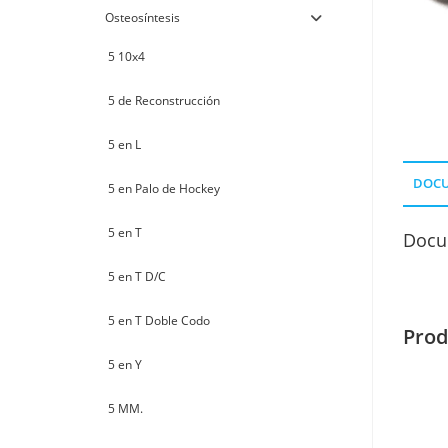
Osteosíntesis
5 10x4
5 de Reconstrucción
5 en L
DOC
5 en Palo de Hockey
5 en T
Docu
5 en T D/C
5 en T Doble Codo
Prod
5 en Y
5 MM.