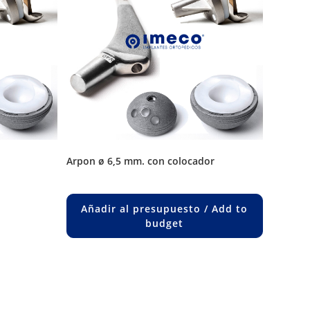
arpon ø 6,5 mm. con colocador
uct
Añadir al presupuesto / Add to
ple
budget
nts.
ons
en
uct