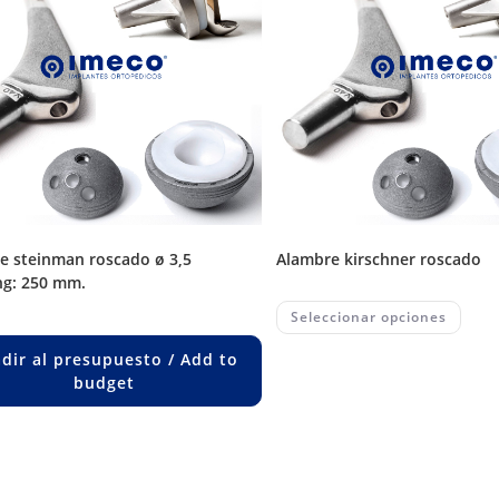
alambre kirschner roscado
g: 250 mm.
This
Seleccionar opciones
prod
has
multi
dir al presupuesto / Add to
varia
budget
The
opti
may
be
chos
on
the
prod