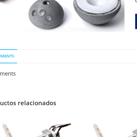
9
O
UMENTS
ments
uctos relacionados