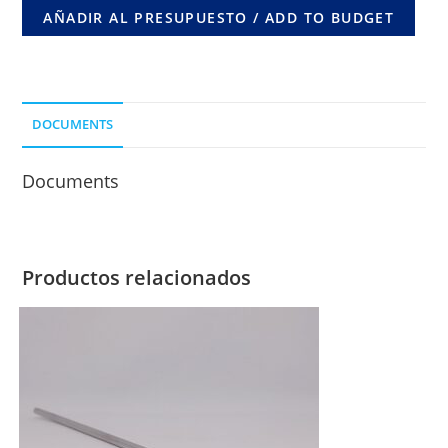
90º
AÑADIR AL PRESUPUESTO / ADD TO BUDGET
X
3
ORIF.
COMUN
DOCUMENTS
LONG.
DE
Documents
CLAVO
55
MM.
(0-
Productos relacionados
5
AÑOS)
CORTICAL
3,5
MM.
cantidad