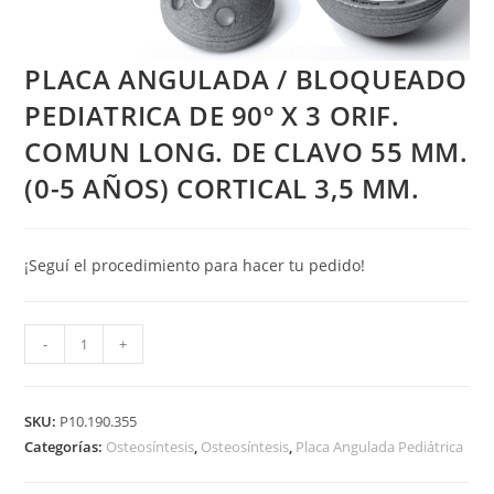
PLACA ANGULADA / BLOQUEADO
PEDIATRICA DE 90º X 3 ORIF.
COMUN LONG. DE CLAVO 55 MM.
(0-5 AÑOS) CORTICAL 3,5 MM.
¡Seguí el procedimiento para hacer tu pedido!
PLACA
-
+
ANGULADA
/
BLOQUEADO
SKU:
P10.190.355
PEDIATRICA
Categorías:
Osteosíntesis
,
Osteosíntesis
,
Placa Angulada Pediátrica
DE