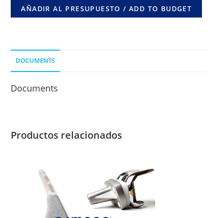
90º
AÑADIR AL PRESUPUESTO / ADD TO BUDGET
X
4
ORIF.
COMUN
DOCUMENTS
LONG.
DE
Documents
CLAVO
40
MM.
(0-
Productos relacionados
5
AÑOS)
CORTICAL
3,5
MM
cantidad