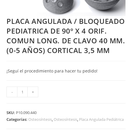
PLACA ANGULADA / BLOQUEADO
PEDIATRICA DE 90º X 4 ORIF.
COMUN LONG. DE CLAVO 40 MM.
(0-5 AÑOS) CORTICAL 3,5 MM
¡Seguí el procedimiento para hacer tu pedido!
PLACA
-
+
ANGULADA
/
BLOQUEADO
SKU:
P10.090.440
PEDIATRICA
Categorías:
Osteosíntesis
,
Osteosíntesis
,
Placa Angulada Pediátrica
DE