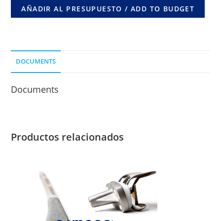
90º
AÑADIR AL PRESUPUESTO / ADD TO BUDGET
X
5
ORIF.
COMUN
DOCUMENTS
LONG.
DE
Documents
CLAVO
45
MM.
(0-
Productos relacionados
5
AÑOS)
CORTICAL
3,5
MM.
cantidad