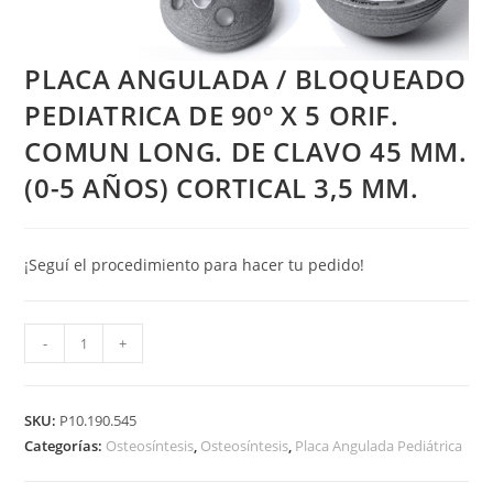
PLACA ANGULADA / BLOQUEADO
PEDIATRICA DE 90º X 5 ORIF.
COMUN LONG. DE CLAVO 45 MM.
(0-5 AÑOS) CORTICAL 3,5 MM.
¡Seguí el procedimiento para hacer tu pedido!
PLACA
-
+
ANGULADA
/
BLOQUEADO
SKU:
P10.190.545
PEDIATRICA
Categorías:
Osteosíntesis
,
Osteosíntesis
,
Placa Angulada Pediátrica
DE