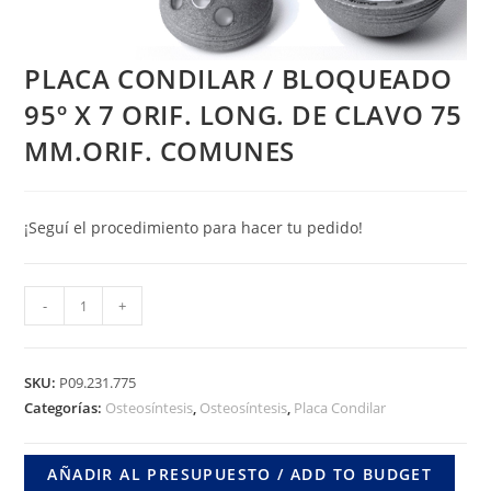
PLACA CONDILAR / BLOQUEADO
95º X 7 ORIF. LONG. DE CLAVO 75
MM.ORIF. COMUNES
¡Seguí el procedimiento para hacer tu pedido!
PLACA
-
+
CONDILAR
/
BLOQUEADO
SKU:
P09.231.775
95º
Categorías:
Osteosíntesis
,
Osteosíntesis
,
Placa Condilar
X
7
AÑADIR AL PRESUPUESTO / ADD TO BUDGET
ORIF.