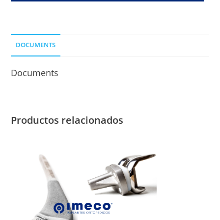
LONG.
DE
CLAVO
DOCUMENTS
75
MM.ORIF.
Documents
COMUNES
cantidad
Productos relacionados