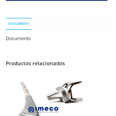
DCP
LONG.
DE
DOCUMENTS
CLAVO
85
Documents
MM.
cantidad
Productos relacionados