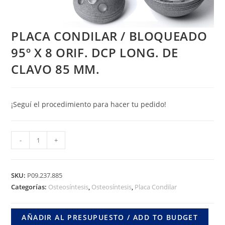
PLACA CONDILAR / BLOQUEADO
95º X 8 ORIF. DCP LONG. DE
CLAVO 85 MM.
¡Seguí el procedimiento para hacer tu pedido!
PLACA
-
+
CONDILAR
/
BLOQUEADO
SKU:
P09.237.885
95º
Categorías:
Osteosíntesis
,
Osteosíntesis
,
Placa Condilar
X
8
AÑADIR AL PRESUPUESTO / ADD TO BUDGET
ORIF.