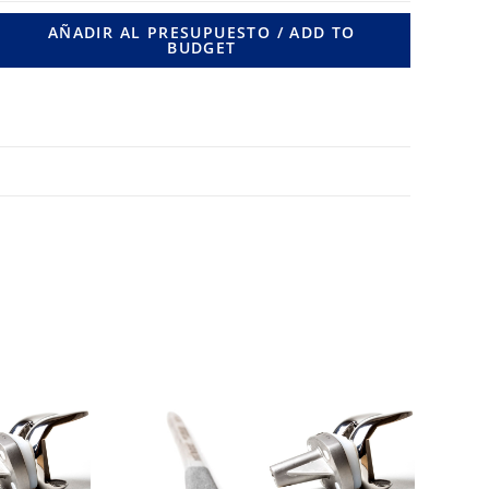
9
AÑADIR AL PRESUPUESTO / ADD TO
BUDGET
RIF.
DCP
LONG.
DE
CLAVO
70
MM.
cantidad