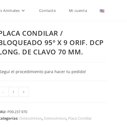
is Animales
Contacto
Mi cuenta
PLACA CONDILAR /
BLOQUEADO 95º X 9 ORIF. DCP
LONG. DE CLAVO 70 MM.
¡Seguí el procedimiento para hacer tu pedido!
PLACA
-
+
CONDILAR
BLOQUEADO
SKU:
P09.237.970
5º
Categorías:
Osteosíntesis
,
Osteosíntesis
,
Placa Condilar
X