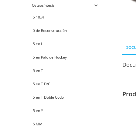
Osteosíntesis
5 10x4
5 de Reconstrucción
5 en L
DOC
5 en Palo de Hockey
Docu
5 en T
5 en T D/C
Prod
5 en T Doble Codo
5 en Y
5 MM.