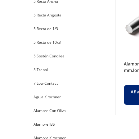
5 Recta Ancha
5 Recta Angosta
5 Recta de 1/3
5 Recta de 10x3
5 Sostén Condilea
alambre steinman liso ø 4 mm. long. 230
5 Trebol
mm.lon
7 Low Contact
Aña
Aguja Kirschner
Alambre Con Oliva
Alambre IBS
Alambre Kirschner