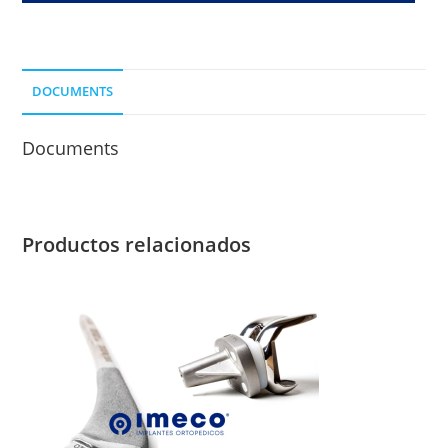
LONG.
DE
CLAVO
DOCUMENTS
100
MM.ORIF.
Documents
COMUNES
cantidad
Productos relacionados