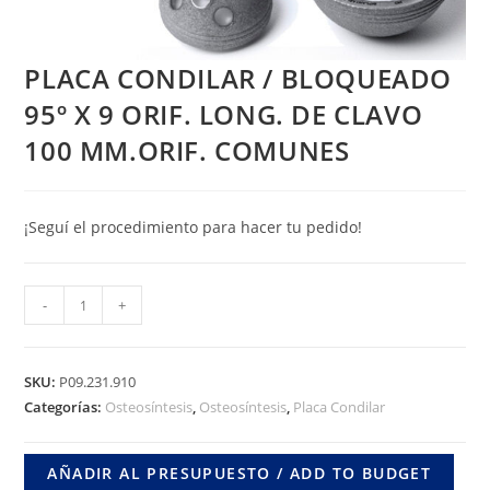
PLACA CONDILAR / BLOQUEADO
95º X 9 ORIF. LONG. DE CLAVO
100 MM.ORIF. COMUNES
¡Seguí el procedimiento para hacer tu pedido!
PLACA
-
+
CONDILAR
/
BLOQUEADO
SKU:
P09.231.910
95º
Categorías:
Osteosíntesis
,
Osteosíntesis
,
Placa Condilar
X
9
AÑADIR AL PRESUPUESTO / ADD TO BUDGET
ORIF.