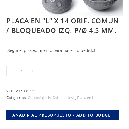
PLACA EN “L” X 14 ORIF. COMUN
/ BLOQUEADO IZQ. P/Ø 4,5 MM.
¡Seguí el procedimiento para hacer tu pedido!
PLACA
-
+
EN
"L"
X
SKU:
P07.001.114
14
Categorías:
Osteosíntesis
,
Osteosíntesis
,
Placa en L
ORIF.
COMUN
AÑADIR AL PRESUPUESTO / ADD TO BUDGET
/
BLOQUEADO