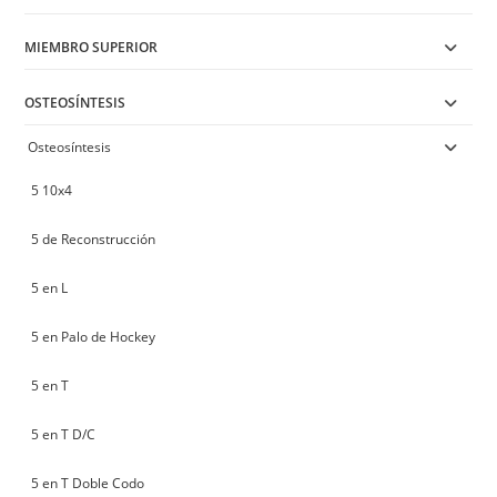
MIEMBRO SUPERIOR
OSTEOSÍNTESIS
Osteosíntesis
5 10x4
5 de Reconstrucción
5 en L
5 en Palo de Hockey
5 en T
5 en T D/C
5 en T Doble Codo