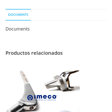
IZQ.
P/
DOCUMENTS
Ø
4,5
Documents
MM.
cantidad
Productos relacionados