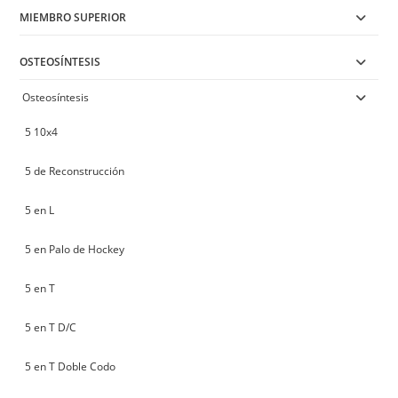
MIEMBRO SUPERIOR
OSTEOSÍNTESIS
Osteosíntesis
5 10x4
5 de Reconstrucción
5 en L
5 en Palo de Hockey
5 en T
5 en T D/C
5 en T Doble Codo