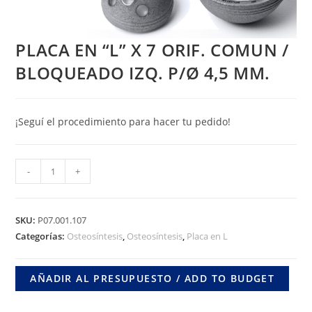
PLACA EN “L” X 7 ORIF. COMUN /
BLOQUEADO IZQ. P/Ø 4,5 MM.
¡Seguí el procedimiento para hacer tu pedido!
PLACA
-
+
EN
"L"
X
SKU:
P07.001.107
7
Categorías:
Osteosíntesis
,
Osteosíntesis
,
Placa en L
ORIF.
COMUN
AÑADIR AL PRESUPUESTO / ADD TO BUDGET
/
BLOQUEADO