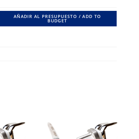
/
Ø
AÑADIR AL PRESUPUESTO / ADD TO
BUDGET
,5
Y
Ø
,5
MM.
LONG.260
MM.
cantidad