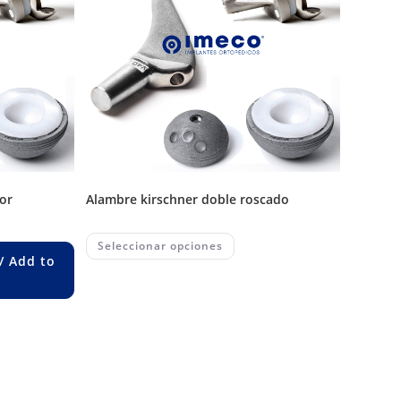
or
alambre kirschner doble roscado
This
Seleccionar opciones
product
/ Add to
has
multiple
variants.
The
options
may
be
chosen
on
the
product
page