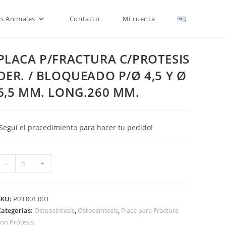
is Animales
Contacto
Mi cuenta
PLACA P/FRACTURA C/PROTESIS
DER. / BLOQUEADO P/Ø 4,5 Y Ø
6,5 MM. LONG.260 MM.
¡Seguí el procedimiento para hacer tu pedido!
PLACA
-
+
P/FRACTURA
C/PROTESIS
DER.
SKU:
P03.001.003
Categorías:
Osteosíntesis
,
Osteosíntesis
,
Placa para Fractura
on Prótesis
BLOQUEADO