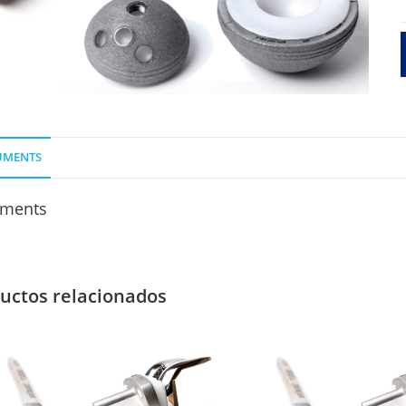
P
4
6
UMENTS
ments
uctos relacionados