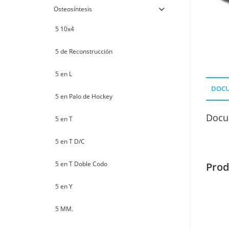
Osteosíntesis
5 10x4
5 de Reconstrucción
5 en L
DOC
5 en Palo de Hockey
Docu
5 en T
5 en T D/C
5 en T Doble Codo
Prod
5 en Y
5 MM.