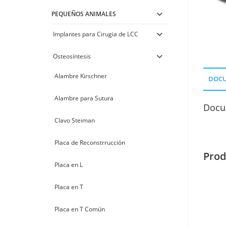
PEQUEÑOS ANIMALES
Implantes para Cirugia de LCC
Osteosíntesis
Alambre Kirschner
DOC
Alambre para Sutura
Docu
Clavo Steiman
Placa de Reconstrrucción
Prod
Placa en L
Placa en T
Placa en T Común