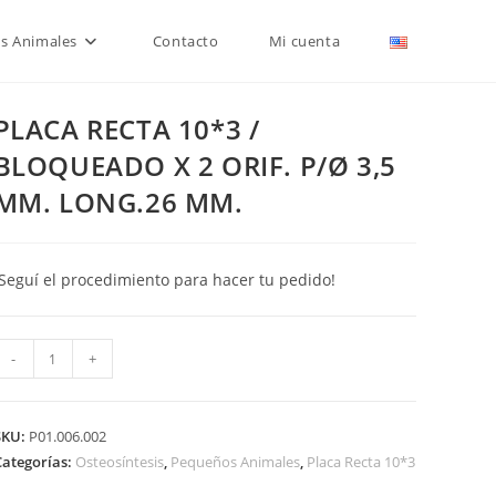
is Animales
Contacto
Mi cuenta
PLACA RECTA 10*3 /
BLOQUEADO X 2 ORIF. P/Ø 3,5
MM. LONG.26 MM.
¡Seguí el procedimiento para hacer tu pedido!
PLACA
-
+
RECTA
10*3
SKU:
P01.006.002
BLOQUEADO
Categorías:
Osteosíntesis
,
Pequeños Animales
,
Placa Recta 10*3
X