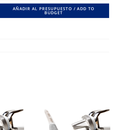
2
AÑADIR AL PRESUPUESTO / ADD TO
BUDGET
RIF.
/
Ø
,5
MM.
LONG.26
MM.
cantidad