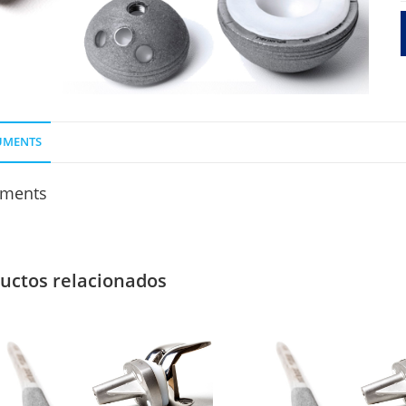
O
P
3
UMENTS
ments
uctos relacionados