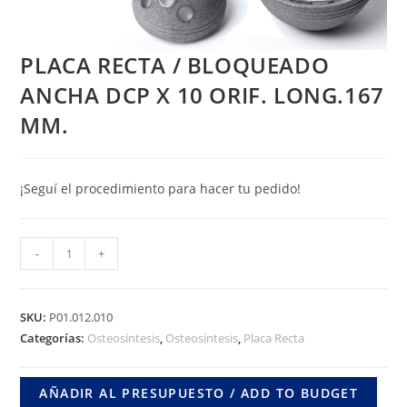
PLACA RECTA / BLOQUEADO
ANCHA DCP X 10 ORIF. LONG.167
MM.
¡Seguí el procedimiento para hacer tu pedido!
PLACA
-
+
RECTA
/
BLOQUEADO
SKU:
P01.012.010
ANCHA
Categorías:
Osteosíntesis
,
Osteosíntesis
,
Placa Recta
DCP
X
AÑADIR AL PRESUPUESTO / ADD TO BUDGET
10