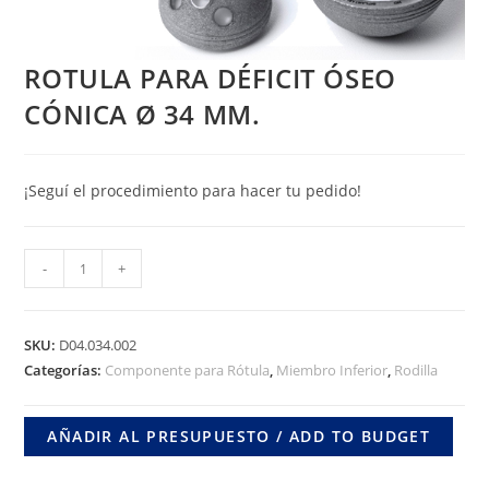
ROTULA PARA DÉFICIT ÓSEO
CÓNICA Ø 34 MM.
¡Seguí el procedimiento para hacer tu pedido!
ROTULA
-
+
PARA
DÉFICIT
ÓSEO
SKU:
D04.034.002
CÓNICA
Categorías:
Componente para Rótula
,
Miembro Inferior
,
Rodilla
Ø
34
AÑADIR AL PRESUPUESTO / ADD TO BUDGET
MM.
cantidad