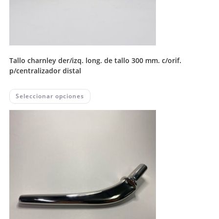
tallo charnley der/izq. long. de tallo 300 mm. c/orif.
p/centralizador distal
This
Seleccionar opciones
product
has
multiple
variants.
The
options
may
be
chosen
on
the
product
page