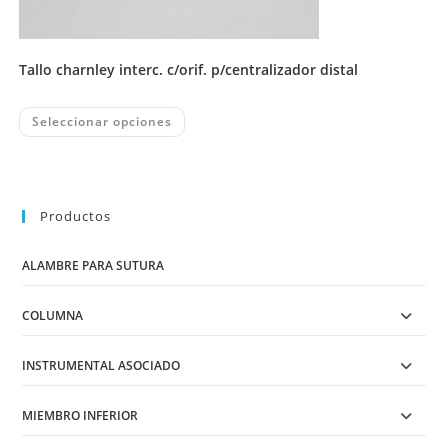
tallo charnley interc. c/orif. p/centralizador distal
This
Seleccionar opciones
product
has
multiple
variants.
The
options
may
Productos
be
chosen
on
ALAMBRE PARA SUTURA
the
product
page
COLUMNA
INSTRUMENTAL ASOCIADO
MIEMBRO INFERIOR