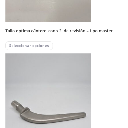
tallo optima c/interc. cono 2. de revisión – tipo master
This
Seleccionar opciones
product
has
multiple
variants.
The
options
may
be
chosen
on
the
product
page