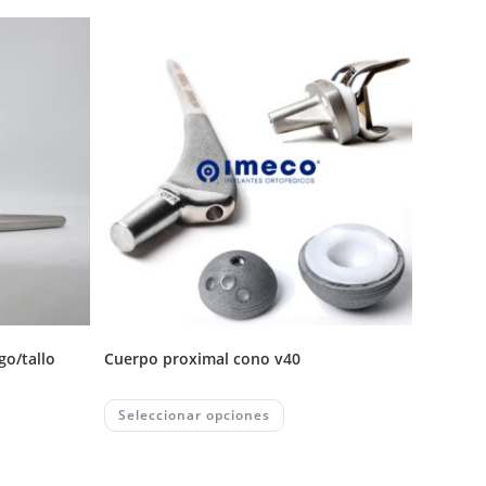
cuerpo proximal cono v40
This
Seleccionar opciones
product
has
uct
multiple
variants.
ple
The