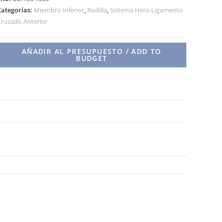
TRANSVERSAL
Categorías:
Miembro Inferior
,
Rodilla
,
Sistema Hero Ligamento
AUTORROSCANTE
Cruzado Anterior
cantidad
AÑADIR AL PRESUPUESTO / ADD TO
BUDGET