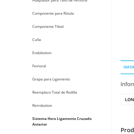
Adaptador para Tallo de Femoral
Componente para Rótula
Componente Tibial
Cuña
Endobotton
Femoral
INFO
Grapa para Ligamento
Infor
Reemplazo Total de Rodilla
LON
Retrobotton
Sistema Hero Ligamento Cruzado
Anterior
Prod