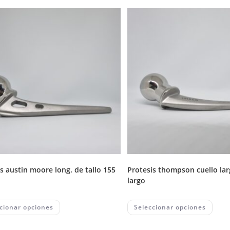
protesis thompson cuello largo/tallo
largo
This
This
cionar opciones
Seleccionar opciones
product
prod
has
has
multiple
multi