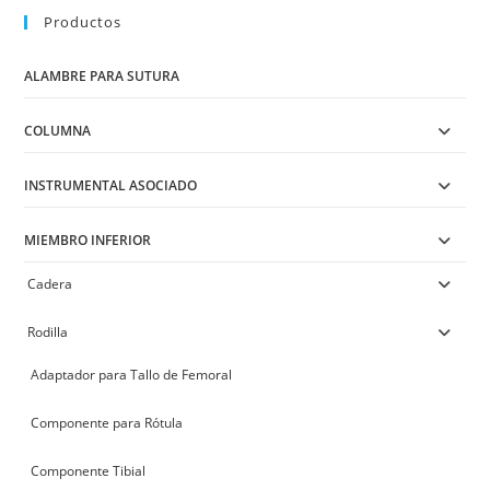
options
may
Productos
be
chosen
on
ALAMBRE PARA SUTURA
the
product
page
COLUMNA
INSTRUMENTAL ASOCIADO
MIEMBRO INFERIOR
Cadera
Rodilla
Adaptador para Tallo de Femoral
Componente para Rótula
Componente Tibial