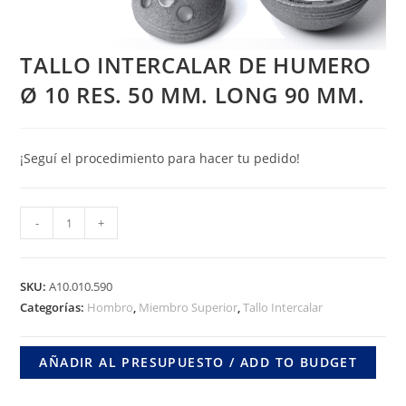
TALLO INTERCALAR DE HUMERO
Ø 10 RES. 50 MM. LONG 90 MM.
¡Seguí el procedimiento para hacer tu pedido!
TALLO
-
+
INTERCALAR
DE
HUMERO
SKU:
A10.010.590
Ø
Categorías:
Hombro
,
Miembro Superior
,
Tallo Intercalar
10
RES.
AÑADIR AL PRESUPUESTO / ADD TO BUDGET
50
MM.