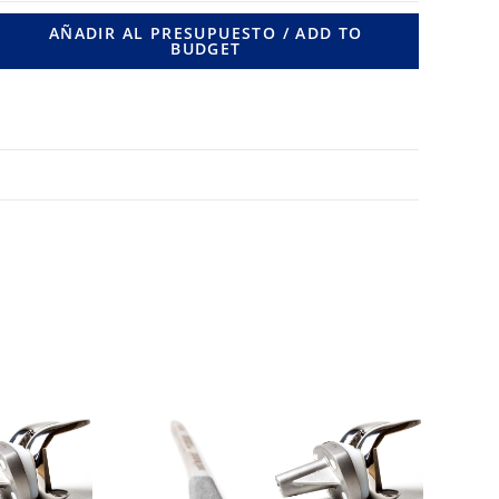
ES.
AÑADIR AL PRESUPUESTO / ADD TO
BUDGET
70
MM.
LONG
80
MM.
cantidad