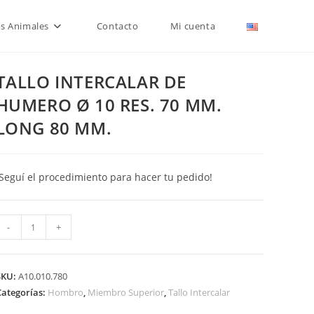
is Animales
Contacto
Mi cuenta
TALLO INTERCALAR DE
HUMERO Ø 10 RES. 70 MM.
LONG 80 MM.
¡Seguí el procedimiento para hacer tu pedido!
TALLO
-
+
INTERCALAR
DE
HUMERO
SKU:
A10.010.780
Ø
Categorías:
Hombro
,
Miembro Superior
,
Tallo Intercalar
10