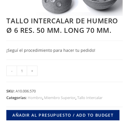
TALLO INTERCALAR DE HUMERO
Ø 6 RES. 50 MM. LONG 70 MM.
¡Seguí el procedimiento para hacer tu pedido!
TALLO
-
+
INTERCALAR
DE
HUMERO
SKU:
A10.006.570
Ø
Categorías:
Hombro
,
Miembro Superior
,
Tallo Intercalar
6
RES.
AÑADIR AL PRESUPUESTO / ADD TO BUDGET
50
MM.