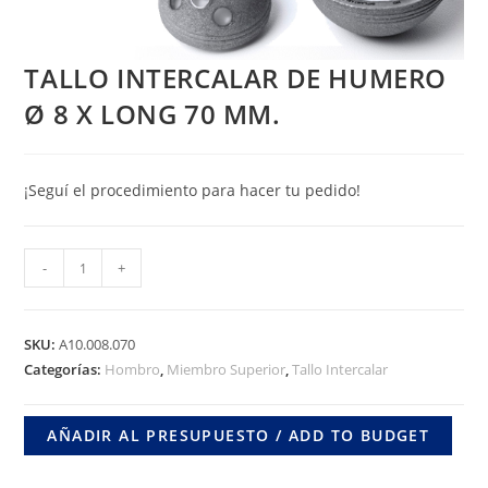
TALLO INTERCALAR DE HUMERO
Ø 8 X LONG 70 MM.
¡Seguí el procedimiento para hacer tu pedido!
TALLO
-
+
INTERCALAR
DE
HUMERO
SKU:
A10.008.070
Ø
Categorías:
Hombro
,
Miembro Superior
,
Tallo Intercalar
8
X
AÑADIR AL PRESUPUESTO / ADD TO BUDGET
LONG
70