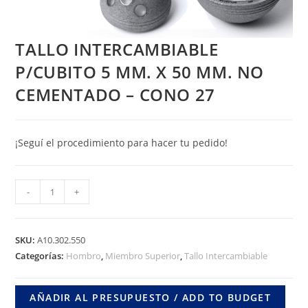
TALLO INTERCAMBIABLE
P/CUBITO 5 MM. X 50 MM. NO
CEMENTADO – CONO 27
¡Seguí el procedimiento para hacer tu pedido!
TALLO
-
+
INTERCAMBIABLE
P/CUBITO
5
SKU:
A10.302.550
MM.
Categorías:
Hombro
,
Miembro Superior
,
Tallo Intercambiable
X
50
AÑADIR AL PRESUPUESTO / ADD TO BUDGET
MM.