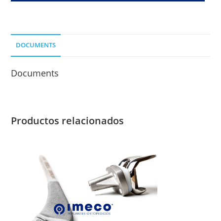
NO
CEMENTADO
-
DOCUMENTS
CONO
27
Documents
cantidad
Productos relacionados