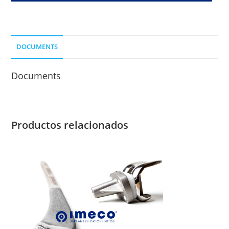
NO
CEMENTADO
-
DOCUMENTS
CONO
27
Documents
cantidad
Productos relacionados