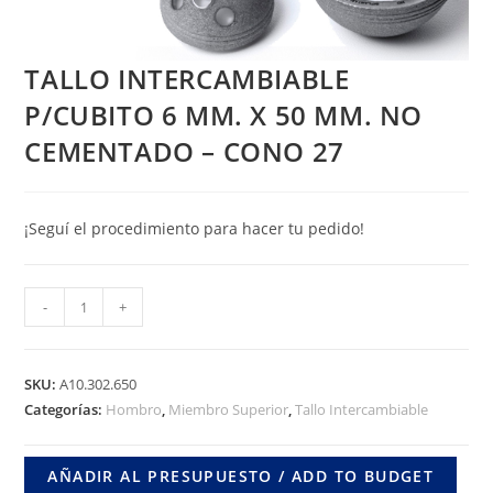
TALLO INTERCAMBIABLE
P/CUBITO 6 MM. X 50 MM. NO
CEMENTADO – CONO 27
¡Seguí el procedimiento para hacer tu pedido!
TALLO
-
+
INTERCAMBIABLE
P/CUBITO
6
SKU:
A10.302.650
MM.
Categorías:
Hombro
,
Miembro Superior
,
Tallo Intercambiable
X
50
AÑADIR AL PRESUPUESTO / ADD TO BUDGET
MM.