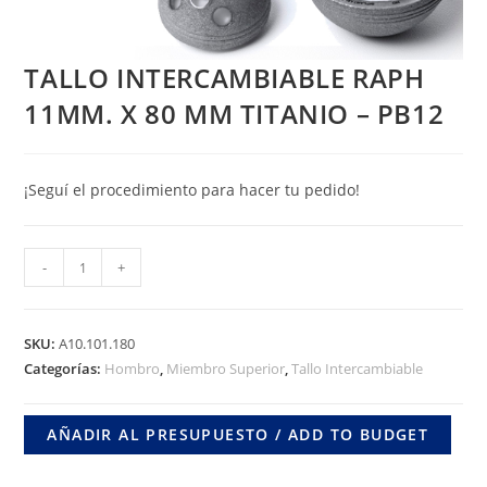
TALLO INTERCAMBIABLE RAPH
11MM. X 80 MM TITANIO – PB12
¡Seguí el procedimiento para hacer tu pedido!
TALLO
-
+
INTERCAMBIABLE
RAPH
11MM.
SKU:
A10.101.180
X
Categorías:
Hombro
,
Miembro Superior
,
Tallo Intercambiable
80
MM
AÑADIR AL PRESUPUESTO / ADD TO BUDGET
TITANIO
-